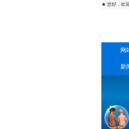
★ 您好，欢
网
新