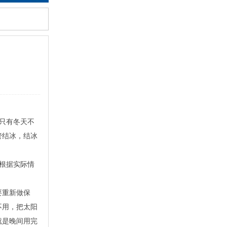
只有冬天不
管结冰，结冰
根据实际情
要重新做保
不用，把太阳
就是晚间用完